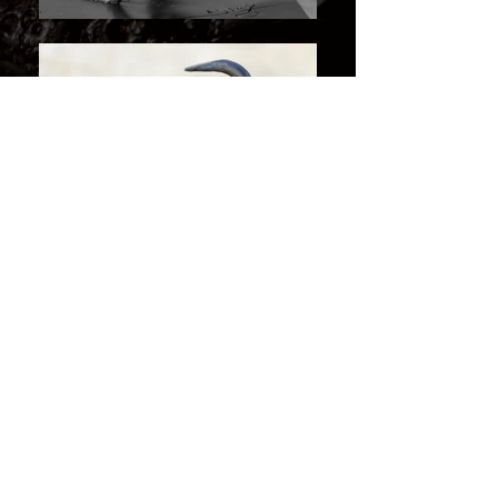
MATADOR 2 (0.35m ) . Actuellement propriété privé
Retour petits formats