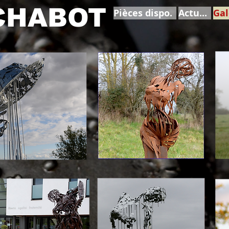
 CHABOT
Pièces dispo.
Actu...
Gal