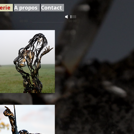
erie
A propos
Contact
-
00:00
00:00